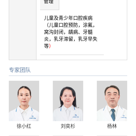
管理
儿童及青少年口腔疾病
（儿童口腔预防，涂氟，
窝沟封闭，龋病、牙髓
炎，乳牙滞留，乳牙早失
等
）
专家团队
徐小红
刘奕杉
杨林