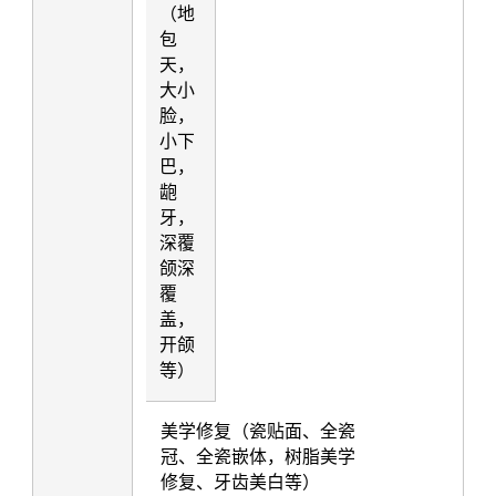
（地
包
天，
大小
脸，
小下
巴，
龅
牙，
深覆
颌深
覆
盖，
开颌
等）
美学修复（瓷贴面、全瓷
冠、全瓷嵌体，树脂美学
修复、牙齿美白等）