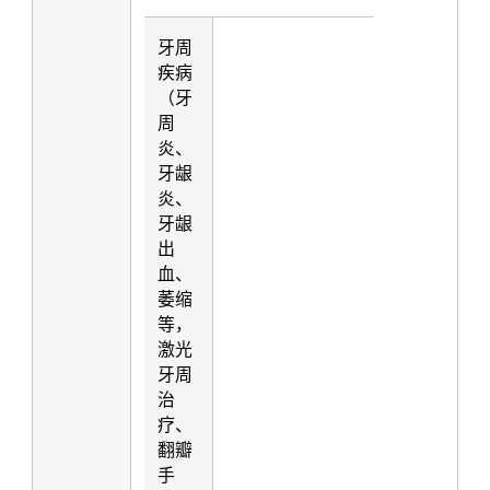
牙周
疾病
（牙
周
炎、
牙龈
炎、
牙龈
出
血、
萎缩
等，
激光
牙周
治
疗、
翻瓣
手