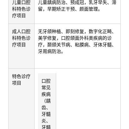
儿童口腔
儿童龋病防治、预成冠，乳牙早失、滞
科特色诊
留，早期矫正干预、颜面管理。
疗项目
成人口腔
无牙颌种植、即刻修复，数字化正畸、
科特色诊
美学修复，口腔颌面外科类疾病的诊
疗项目
疗，颞颌关节病、粘膜病、牙体牙髓、
牙周病防治。
特色诊疗
口腔
项目
常见
疾病
（龋
齿、
牙髓
炎、
牙髓