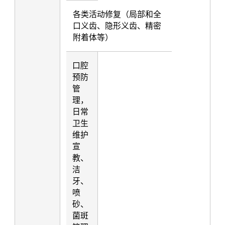
各类活动修复（局部和全
口义齿、隐形义齿、精密
附着体等）
口腔
预防
管
理，
日常
卫生
维护
宣
教、
洁
牙、
喷
砂、
菌斑