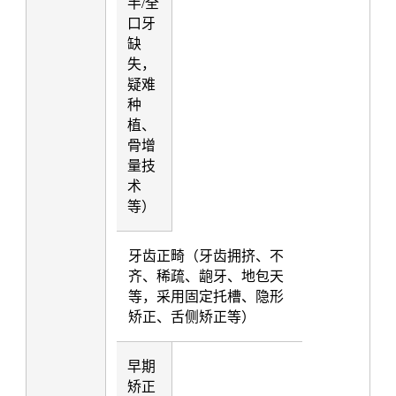
半/全
口牙
缺
失，
疑难
种
植、
骨增
量技
术
等）
牙齿正畸（牙齿拥挤、不
齐、稀疏、龅牙、地包天
等，采用固定托槽、隐形
矫正、舌侧矫正等）
早期
矫正