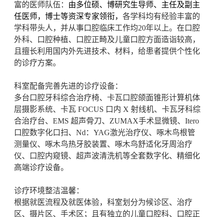
富的医师队伍
：
由多位硕、博研究生导师、主任及副主
任医师，博士等资深专家领衔，
各学科均有经验丰富的
学科带头人，并
从事口腔临床工作均20年以上。在口腔
外科、口腔种植、口腔正畸及儿童口腔方面造诣较高，
且擅长利用国内外先进技术、材料，给患者提供个性化
的诊疗方案。
科室
配备完善先进的诊疗设备
：
多台口腔牙科综合治疗椅、
卡瓦口腔颌面锥形计算机体
层摄影系统、卡瓦
FOCUS 口内 X 射线机、卡瓦牙科综
合治疗台、EMS 超声骨刀、
ZUMAX手术显微镜、Itero
口腔数字化口扫、Nd：YAG激光治疗仪、啄木鸟根管
测量仪、啄木鸟热牙胶装置、啄木鸟舒适化牙周治疗
仪、口腔内窥镜、超声波清洗机等全套数字化、精细化
高端诊疗设备。
诊疗环境整洁温馨：
根据就医流程及就医体验，科室划分为候诊区、治疗
区、摄片区、手术区；且有独立的儿童口腔科、口腔正